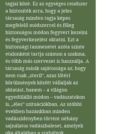
tagjai közé. Ez az egységes rendszer 
a biztosíték arra, hogy a jeles 
társaság minden tagja képes 
megfelelő módszerrel és főleg 
biztonságos módon fegyvert kezelni 
és fegyverkezelést oktatni. Ezt a 
biztonsági tanmenetet azóta szinte 
etalonként tartja számon a szakma, 
és több más szervezet is használja. A 
társaság másik sajátossága az, hogy 
nem csak „steril”, azaz lőtéri 
körülmények között vállalják az 
oktatást, hanem – a világon 
egyedülálló módon – vadászatokon 
is, „éles” szituációkban. Az utóbbi 
években hazánkban minden 
vadászidényben történt néhány 
sajnálatos vadászbaleset, amelyek 
oka általában a szabályok 