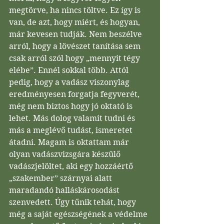
megtörve, ha nincs töltve. Ez így is 
van, de azt, hogy miért, és hogyan, 
már kevesen tudják. Nem beszélve 
arról, hogy a lövészet tanítása sem 
csak arról szól hogy „mennyit tégy 
elébe”. Ennél sokkal több. Attól 
pedig, hogy a vadász viszonylag 
eredményesen forgatja fegyverét, 
még nem biztos hogy jó oktató is 
lehet. Más dolog valamit tudni és 
más a meglévő tudást, ismeretet 
átadni. Magam is oktattam már 
olyan vadászvizsgára készülő 
vadászjelöltet, aki egy hozzáértő 
„szakember” szárnyai alatt 
maradandó halláskárosodást 
szenvedett. Úgy tűnik tehát, hogy 
még a saját egészségének a védelme 