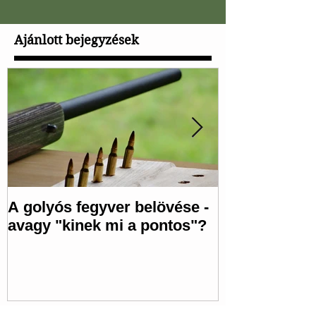
Ajánlott bejegyzések
A golyós fegyver belövése -
Egy szép löv
avagy "kinek mi a pontos"?
mögötte van