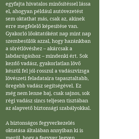
egyfajta hivatalos minősítéssel lássa 
el, ahogyan például autóvezetést 
sem oktathat más, csak az, akinek 
erre megfelelő képesítése van. 
Gyakorló lőoktatóként nap mint nap 
szembesülök azzal, hogy hazánkban 
a sörétlövéshez – akárcsak a 
labdarúgáshoz – mindenki ért. Sok 
kezdő vadász, gyakorlatlan lövő 
készül fel jól-rosszul a vadászvizsga 
lövészeti feladataira tapasztaltabb, 
öregebb vadász segítségével. Ez 
még nem lenne baj, csak sajnos, sok 
régi vadász sincs teljesen tisztában 
az alapvető biztonsági szabályokkal. 
A biztonságos fegyverkezelés 
oktatása általában annyiban ki is 
merül, hogy a fegyver legyen 