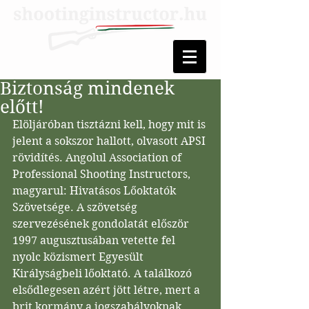
Biztonság mindenek
előtt!
Elöljáróban tisztázni kell, hogy mit is 
jelent a sokszor hallott, olvasott APSI 
rövidítés. Angolul Association of 
Professional Shooting Instructors, 
magyarul: Hivatásos Lőoktatók 
Szövetsége. A szövetség 
szervezésének gondolatát először 
1997 augusztusában vetette fel 
nyolc közismert Egyesült 
Királyságbeli lőoktató. A találkozó 
elsődlegesen azért jött létre, mert a 
brit kormány a jogszabályoknak 